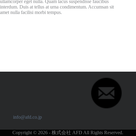
ullamcorper eget nulla. Quam lacus suspendisse faucibus
interdum. Duis at tellus at urna condimentum. Accumsan sit
amet nulla facilisi morbi tempus.
info@afd.co.jp
Copyright © 2026 - 株式会社 AFD All Rights Reserved.