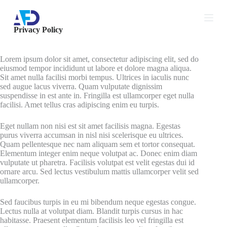
跳
过
Privacy Policy
内
容
Lorem ipsum dolor sit amet, consectetur adipiscing elit, sed do
eiusmod tempor incididunt ut labore et dolore magna aliqua.
Sit amet nulla facilisi morbi tempus. Ultrices in iaculis nunc
sed augue lacus viverra. Quam vulputate dignissim
suspendisse in est ante in. Fringilla est ullamcorper eget nulla
facilisi. Amet tellus cras adipiscing enim eu turpis.
Eget nullam non nisi est sit amet facilisis magna. Egestas
purus viverra accumsan in nisl nisi scelerisque eu ultrices.
Quam pellentesque nec nam aliquam sem et tortor consequat.
Elementum integer enim neque volutpat ac. Donec enim diam
vulputate ut pharetra. Facilisis volutpat est velit egestas dui id
ornare arcu. Sed lectus vestibulum mattis ullamcorper velit sed
ullamcorper.
Sed faucibus turpis in eu mi bibendum neque egestas congue.
Lectus nulla at volutpat diam. Blandit turpis cursus in hac
habitasse. Praesent elementum facilisis leo vel fringilla est